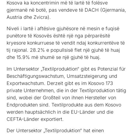
Kosova ka koncentrimin më të lartë të folësve
gjermanë në botë, pas vendeve të DACH (Gjermania,
Austria dhe Zvicra).
Niveli i lartë i aftësive gjuhësore në mesin e fuqisë
punëtore të Kosovës është një nga përparësitë
kryesore konkurruese të vendit ndaj konkurrentëve të
tij rajonal. 28.2% e popullsisë flet një gjuhë të huaj
dhe 15.9% më shumë se një gjuhë të huaj.
Im Untersektor „Textilproduktion“ gibt es Potenzial für
Beschäftigungswachstum, Umsatzsteigerung und
Exportwachstum. Derzeit gibt es im Kosovo 173
private Unternehmen, die in der Textilproduktion tätig
sind, wobei der Großteil von ihnen Hersteller von
Endprodukten sind. Textilprodukte aus dem Kosovo
werden hauptsächlich in die EU-Länder und die
CEFTA-Länder exportiert.
Der Untersektor „Textilproduktion“ hat einen