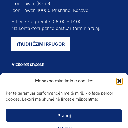
Icon Tower (Kati 9)
Icon Tower, 10000 Prishtinë, Kosovë
E hënë - e premte: 08:00 - 17:00
Na kontaktoni për të caktuar terminin tuaj.
UDHËZIMI RRUGOR
Vizitohet shpesh:
Faqja kryesore
Menaxho miratimin e cookies
Rreth nesh
Për të garantuar performancën më të mirë, kjo faqe përdor
Evente
cookies. Lexoni më shumë në linqet e mëposhtme:
Anëtarët
Newsletter
Pranoj