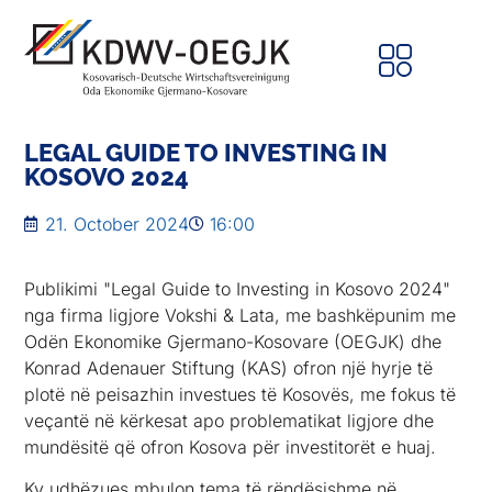
LEGAL GUIDE TO INVESTING IN
KOSOVO 2024
21. October 2024
16:00
Publikimi "Legal Guide to Investing in Kosovo 2024"
nga firma ligjore Vokshi & Lata, me bashkëpunim me
Odën Ekonomike Gjermano-Kosovare (OEGJK) dhe
Konrad Adenauer Stiftung (KAS) ofron një hyrje të
plotë në peisazhin investues të Kosovës, me fokus të
veçantë në kërkesat apo problematikat ligjore dhe
mundësitë që ofron Kosova për investitorët e huaj.
Ky udhëzues mbulon tema të rëndësishme në