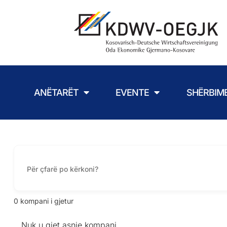
ANËTARËT
EVENTE
SHËRBIM
0
kompani i gjetur
Nuk u gjet asnje kompani.