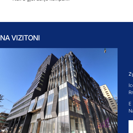
NA VIZITONI
Z
Ic
R
E
Na