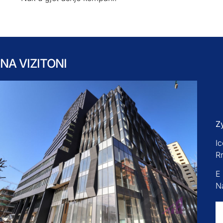
NA VIZITONI
Z
Ic
R
E
Na