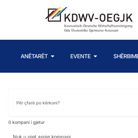
ANËTARËT
EVENTE
SHËRBIM
0
kompani i gjetur
Nuk u gjet asnje kompani.