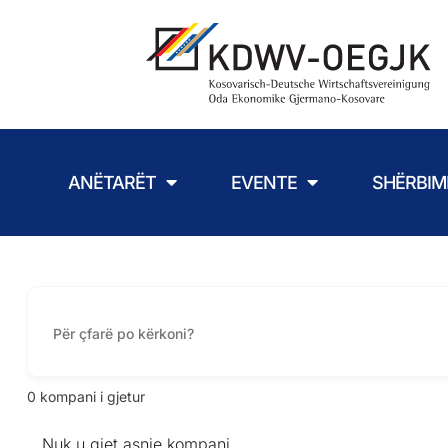
ANËTARËT
EVENTE
SHËRBIM
0
kompani i gjetur
Nuk u gjet asnje kompani.