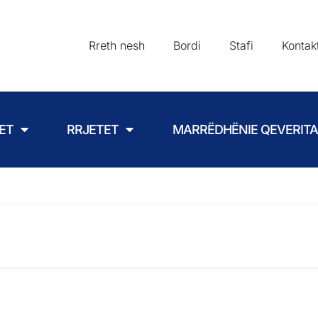
Rreth nesh
Bordi
Stafi
Kontak
ET
RRJETET
MARRËDHËNIE QEVERIT