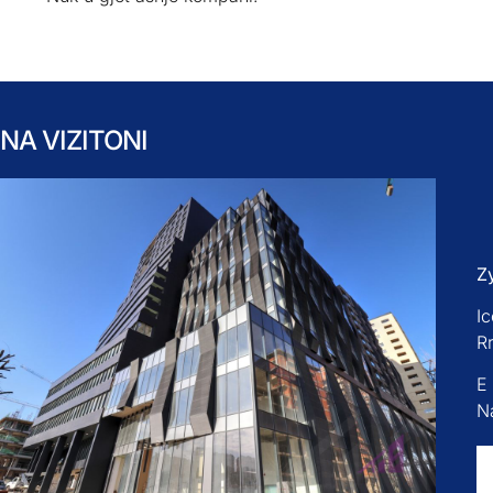
NA VIZITONI
Z
Ic
R
E
Na