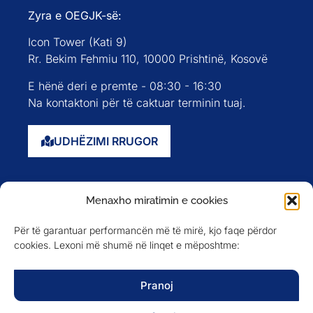
Zyra e OEGJK-së:
Icon Tower (Kati 9)
Rr. Bekim Fehmiu 110, 10000 Prishtinë, Kosovë
E hënë deri e premte - 08:30 - 16:30
Na kontaktoni për të caktuar terminin tuaj.
UDHËZIMI RRUGOR
Faqja kryesore
Menaxho miratimin e cookies
Rreth nesh
Për të garantuar performancën më të mirë, kjo faqe përdor
Evente
cookies. Lexoni më shumë në linqet e mëposhtme:
Anëtarët
Newsletter
Pranoj