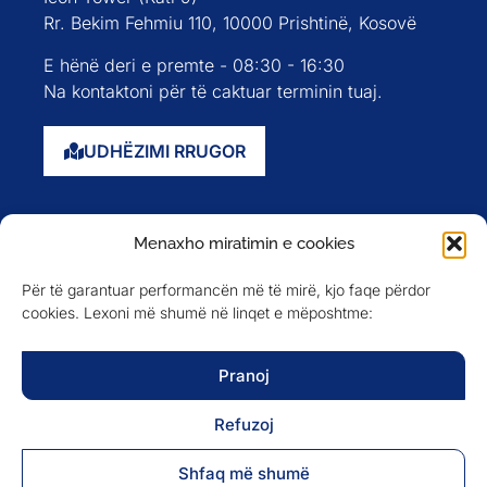
Rr. Bekim Fehmiu 110, 10000 Prishtinë, Kosovë
E hënë deri e premte - 08:30 - 16:30
Na kontaktoni për të caktuar terminin tuaj.
UDHËZIMI RRUGOR
Faqja kryesore
Menaxho miratimin e cookies
Rreth nesh
Për të garantuar performancën më të mirë, kjo faqe përdor
Evente
cookies. Lexoni më shumë në linqet e mëposhtme:
Anëtarët
Newsletter
Pranoj
Refuzoj
NA NDIQNI NË
Shfaq më shumë