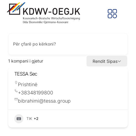
1
kompani i gjetur
Rendit Sipas
TESSA Sec
Prishtinë
+38348199800
bibrahimi@tessa.group
TIK
+2