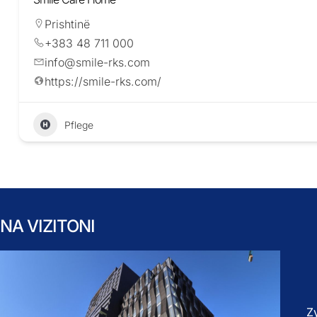
Prishtinë
+383 48 711 000
info@smile-rks.com
https://smile-rks.com/
Pflege
NA VIZITONI
Z