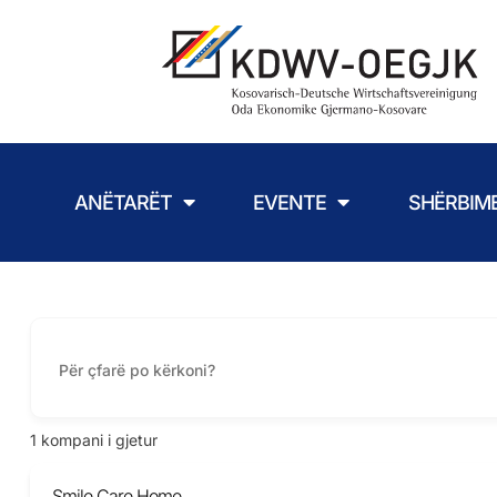
ANËTARËT
EVENTE
SHËRBIM
1
kompani i gjetur
Smile Care Home