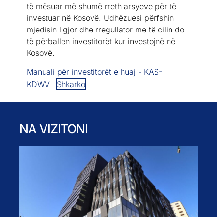
të mësuar më shumë rreth arsyeve për të
investuar në Kosovë. Udhëzuesi përfshin
mjedisin ligjor dhe rregullator me të cilin do
të përballen investitorët kur investojnë në
Kosovë.
Manuali për investitorët e huaj - KAS-
KDWV
Shkarko
NA VIZITONI