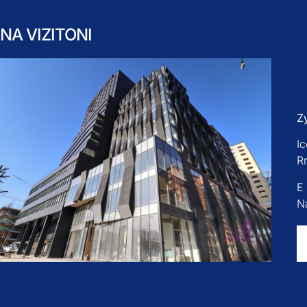
NA VIZITONI
Z
Ic
R
E
Na