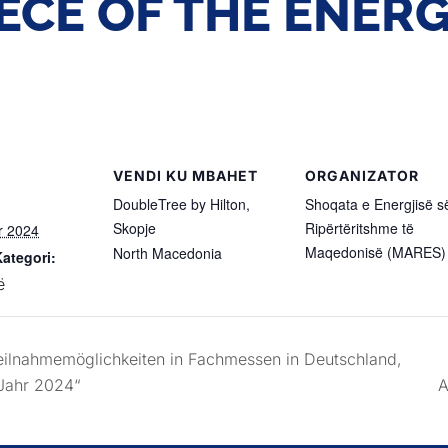
IECE OF THE ENER
VENDI KU MBAHET
ORGANIZATOR
DoubleTree by Hilton,
Shoqata e Energjisë s
Skopje
Ripërtëritshme të
r 2024
Maqedonisë (MARES)
North Macedonia
Kategori:
ë
eilnahmemöglichkeiten in Fachmessen in Deutschland,
 Jahr 2024“
A