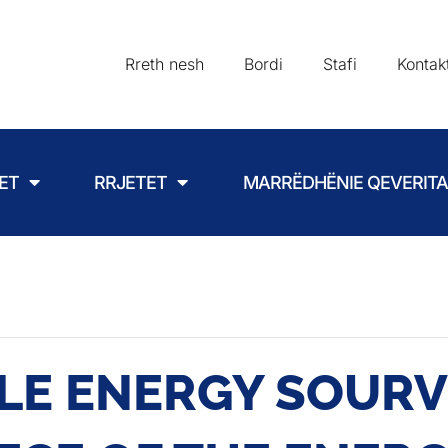
Rreth nesh
Bordi
Stafi
Kontak
ET
RRJETET
MARRËDHËNIE QEVERIT
E ENERGY SOURV