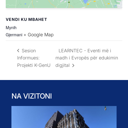
VENDI KU MBAHET
Mynih
Gjermani
+ Google Map
Sesion
LEARNTEC - Eventi më i
Informues:
madh i Evropës për edukimin
Projekti K-GenU
digjital
NA VIZITONI