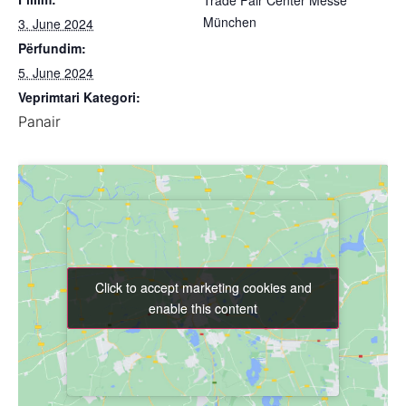
Trade Fair Center Messe
München
3. June 2024
Përfundim:
5. June 2024
Veprimtari Kategori:
Panair
Click to accept marketing cookies and
Click to accept marketing cookies and
enable this content
enable this content