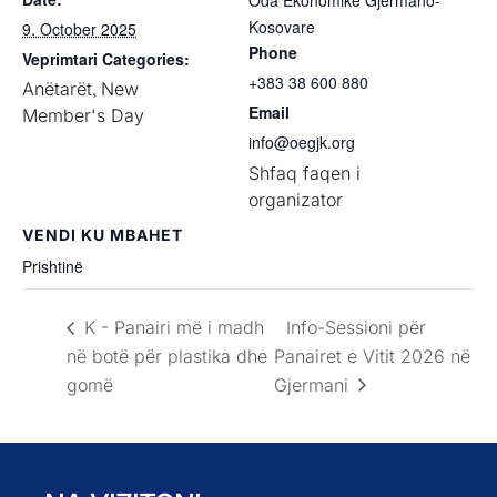
Oda Ekonomike Gjermano-
Kosovare
9. October 2025
Phone
Veprimtari Categories:
+383 38 600 880
Anëtarët
,
New
Email
Member's Day
info@oegjk.org
Shfaq faqen i
organizator
VENDI KU MBAHET
Prishtinë
K - Panairi më i madh
Info-Sessioni për
në botë për plastika dhe
Panairet e Vitit 2026 në
gomë
Gjermani