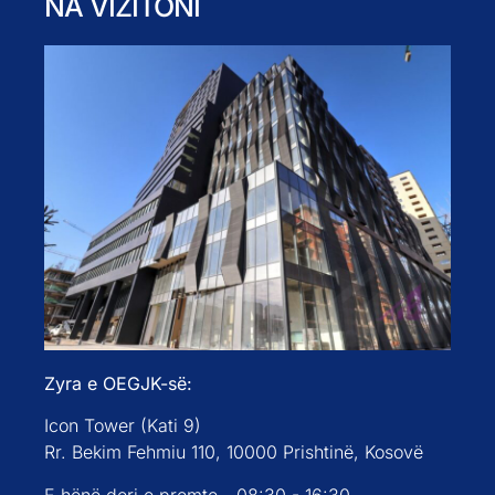
NA VIZITONI
Zyra e OEGJK-së:
Icon Tower (Kati 9)
Rr. Bekim Fehmiu 110, 10000 Prishtinë, Kosovë
E hënë deri e premte - 08:30 - 16:30