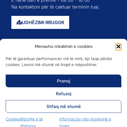
Na kontaktoni për të caktuar terminin tuaj.
UDHËZIMI RRUGOR
Faqja kryesore
Menaxho miratimin e cookies
Rreth nesh
Për të garantuar performancën më të mirë, kjo faqe përdor
Evente
cookies. Lexoni më shumë në linqet e mëposhtme:
Anëtarët
Newsletter
Pranoj
Refuzoj
NA NDIQNI NË
Shfaq më shumë
Cookies
Mbrojtja e të
Informacion mbi pronësinë e
dhënave
faqes
MBROJTJA E TË DHËNAVE
INFORMACION MBI PRONËSINË E FAQES