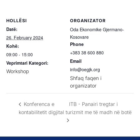
HOLLËSI
ORGANIZATOR
Datë:
Oda Ekonomike Gjermano-
Kosovare
26. February 2024
Phone
Kohë:
+383 38 600 880
09:00 - 15:00
Email
Veprimtari Kategori:
info@oegjk.org
Workshop
Shfaq faqen i
organizator
Konferenca e
ITB - Panairi tregtar i
kontabilitetit digjital
turizmit me të madh në botë