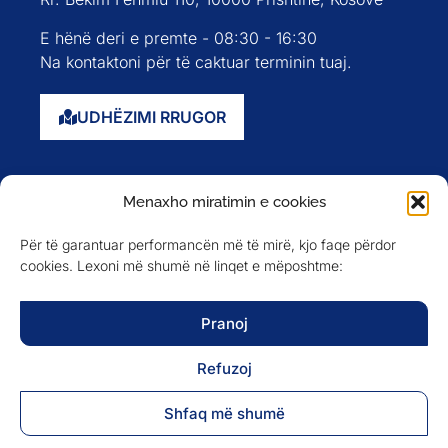
E hënë deri e premte - 08:30 - 16:30
Na kontaktoni për të caktuar terminin tuaj.
UDHËZIMI RRUGOR
Faqja kryesore
Menaxho miratimin e cookies
Rreth nesh
Për të garantuar performancën më të mirë, kjo faqe përdor
Evente
cookies. Lexoni më shumë në linqet e mëposhtme:
Anëtarët
Newsletter
Pranoj
Refuzoj
NA NDIQNI NË
Shfaq më shumë