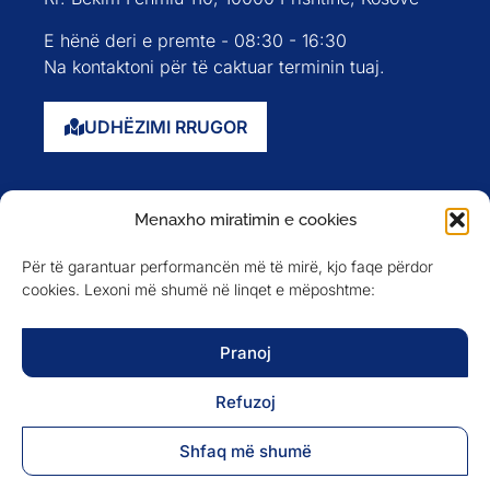
E hënë deri e premte - 08:30 - 16:30
Na kontaktoni për të caktuar terminin tuaj.
UDHËZIMI RRUGOR
Faqja kryesore
Menaxho miratimin e cookies
Rreth nesh
Për të garantuar performancën më të mirë, kjo faqe përdor
Evente
cookies. Lexoni më shumë në linqet e mëposhtme:
Anëtarët
Newsletter
Pranoj
Refuzoj
NA NDIQNI NË
Shfaq më shumë