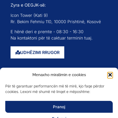
Zyra e OEGJK-së:
Icon Tower (Kati 9)
Rr. Bekim Fehmiu 110, 10000 Prishtinë, Kosovë
E hënë deri e premte - 08:30 - 16:30
Na kontaktoni për të caktuar terminin tuaj.
UDHËZIMI RRUGOR
Faqja kryesore
Menaxho miratimin e cookies
Rreth nesh
Për të garantuar performancën më të mirë, kjo faqe përdor
Evente
cookies. Lexoni më shumë në linqet e mëposhtme:
Anëtarët
Newsletter
Pranoj