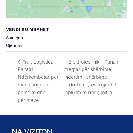
VENDI KU MBAHET
Shtutgart
Gjermani
Fruit Logistica —
Elektrotechnik - Panairi
Panairi
tregtar për shërbime
Ndërkombëtar për
ndërtimi, shërbime
marketingun e
industriale, energji dhe
pemëve dhe
aplikim të ndriçimit
perimeve
NA VIZITONI