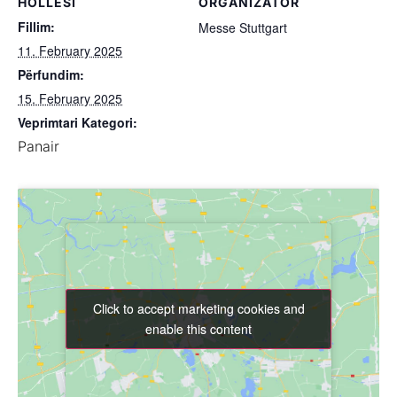
HOLLËSI
ORGANIZATOR
Fillim:
Messe Stuttgart
11. February 2025
Përfundim:
15. February 2025
Veprimtari Kategori:
Panair
Click to accept marketing cookies and
Click to accept marketing cookies and
enable this content
enable this content