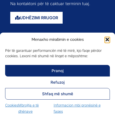
Na kontaktoni për të caktuar terminin tuaj.
UDHËZIMI RRUGOR
Faqja kryesore
Menaxho miratimin e cookies
Rreth nesh
Për të garantuar performancën më të mirë, kjo faqe përdor
Evente
cookies. Lexoni më shumë në linqet e mëposhtme:
Anëtarët
Newsletter
Pranoj
Refuzoj
NA NDIQNI NË
Shfaq më shumë
Cookies
Mbrojtja e të
Informacion mbi pronësinë e
dhënave
faqes
MBROJTJA E TË DHËNAVE
INFORMACION MBI PRONËSINË E FAQES