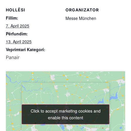
HOLLËSI
ORGANIZATOR
Fillim:
Messe München
7. April 2025
Përfundim:
13. April 2025
Veprimtari Kategori:
Panair
Click to accept marketing cookies and
Click to accept marketing cookies and
enable this content
enable this content