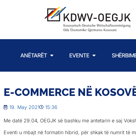
ANËTARËT
EVENTE
SHËRBIM
E-COMMERCE NË KOSOVË:
19. May 2021
15:36
Me datë 29.04, OEGJK së bashku me antetarin e saj Vokshi
Eventi u mbajt në formatin hibrid, për shkak të numrit të