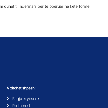
ni duhet t’i ndërmarr për të operuar në këtë formë,
Vizitohet shpesh:
Faqja kryesore
Rreth nesh