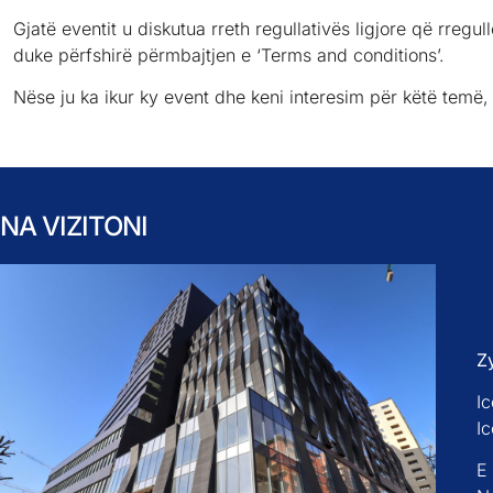
Gjatë eventit u diskutua rreth regullativës ligjore që rre
duke përfshirë përmbajtjen e ‘Terms and conditions’.
Nëse ju ka ikur ky event dhe keni interesim për këtë temë,
NA VIZITONI
Z
Ic
I
E