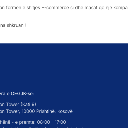
gullon formën e shitjes E-commerce si dhe masat që një kompa
 na shkruani!
yra e OEGJK-së:
on Tower (Kati 9)
con Tower, 10000 Prishtinë, Kosovë
 hënë - e premte: 08:00 - 17:00