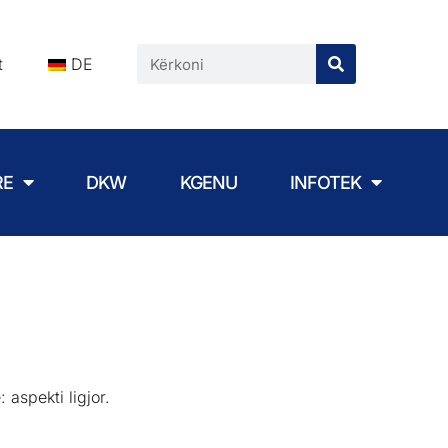
t
DE
RE
DKW
KGENU
INFOTEK
aspekti ligjor.