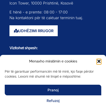
Icon Tower, 10000 Prishtinë, Kosovë
E hënë - e premte: 08:00 - 17:00
Na kontaktoni për të caktuar terminin tuaj.
UDHËZIMI RRUGOR
Vizitohet shpesh:
Faqja kryesore
Menaxho miratimin e cookies
Rreth nesh
Për të garantuar performancën më të mirë, kjo faqe përdor
Evente
cookies. Lexoni më shumë në linqet e mëposhtme:
Anëtarët
Newsletter
Pranoj
Refuzoj
NA NDIQNI NË