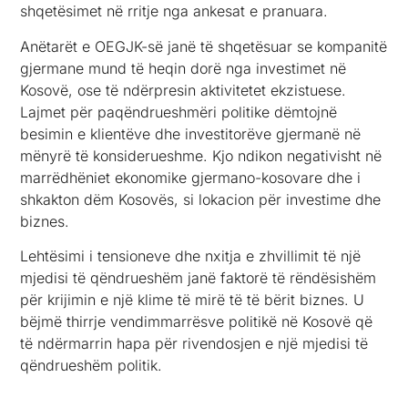
shqetësimet në rritje nga ankesat e pranuara.
Anëtarët e OEGJK-së janë të shqetësuar se kompanitë
gjermane mund të heqin dorë nga investimet në
Kosovë, ose të ndërpresin aktivitetet ekzistuese.
Lajmet për paqëndrueshmëri politike dëmtojnë
besimin e klientëve dhe investitorëve gjermanë në
mënyrë të konsiderueshme. Kjo ndikon negativisht në
marrëdhëniet ekonomike gjermano-kosovare dhe i
shkakton dëm Kosovës, si lokacion për investime dhe
biznes.
Lehtësimi i tensioneve dhe nxitja e zhvillimit të një
mjedisi të qëndrueshëm janë faktorë të rëndësishëm
për krijimin e një klime të mirë të të bërit biznes. U
bëjmë thirrje vendimmarrësve politikë në Kosovë që
të ndërmarrin hapa për rivendosjen e një mjedisi të
qëndrueshëm politik.