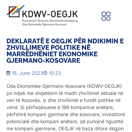
DEKLARATË E OEGJK PËR NDIKIMIN E
ZHVILLIMEVE POLITIKE NË
MARRËDHËNIET EKONOMIKE
GJERMANO-KOSOVARE
15. June 2023
10:23
Oda Ekonomike Gjermano-Kosovare (KDWV-OEGJK)
po ndjek me shqetësim të madh zhvillimet aktuale në
veri të Kosovës, si dhe zhvillimet e fundit politike në
vend. Si përfaqësuese e 198 kompanive anëtare,
përfshirë kompani gjermane dhe kosovare, investitorë
potencialë dhe kompani anëtare, që punojnë ngushtë
me kompani gjermane, OEGJK në baza ditore dëgjon