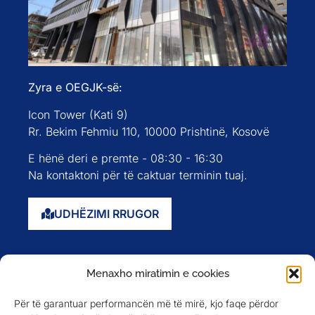
Zyra e OEGJK-së:
Icon Tower (Kati 9)
Rr. Bekim Fehmiu 110, 10000 Prishtinë, Kosovë
E hënë deri e premte - 08:30 - 16:30
Na kontaktoni për të caktuar terminin tuaj.
UDHËZIMI RRUGOR
Faqja kryesore
Menaxho miratimin e cookies
Rreth nesh
Për të garantuar performancën më të mirë, kjo faqe përdor
Evente