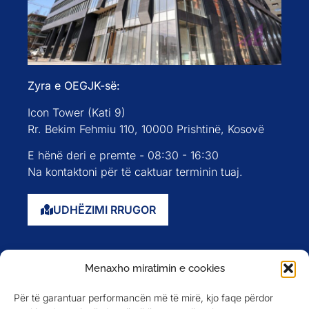
Zyra e OEGJK-së:
Icon Tower (Kati 9)
Rr. Bekim Fehmiu 110, 10000 Prishtinë, Kosovë
E hënë deri e premte - 08:30 - 16:30
Na kontaktoni për të caktuar terminin tuaj.
UDHËZIMI RRUGOR
Faqja kryesore
Menaxho miratimin e cookies
Rreth nesh
Për të garantuar performancën më të mirë, kjo faqe përdor
Evente