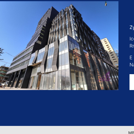
Z
Ic
R
E
Na
MB