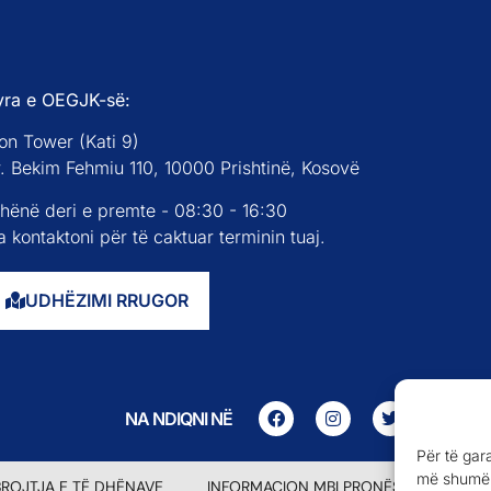
yra e OEGJK-së:
on Tower (Kati 9)
r. Bekim Fehmiu 110, 10000 Prishtinë, Kosovë
 hënë deri e premte - 08:30 - 16:30
 kontaktoni për të caktuar terminin tuaj.
UDHËZIMI RRUGOR
NA NDIQNI NË
Për të gar
më shumë 
ROJTJA E TË DHËNAVE
INFORMACION MBI PRONËSINË E FAQES