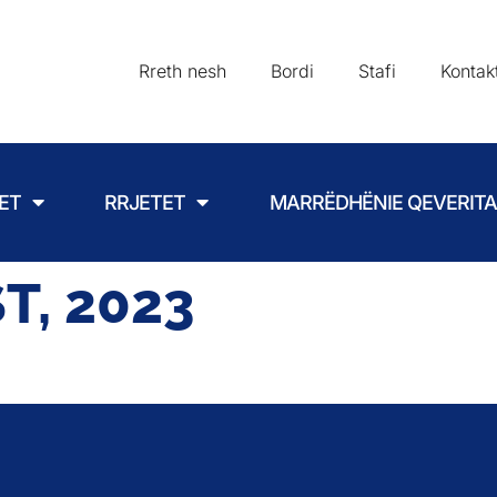
Rreth nesh
Bordi
Stafi
Kontak
ET
RRJETET
MARRËDHËNIE QEVERIT
T, 2023