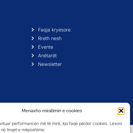
Faqja kryesore
Rreth nesh
Evente
Anëtarët
Newsletter
Menaxho miratimin e cookies
antuar performancën më të mirë, kjo faqe përdor cookies. Lexoni
në linqet e mëposhtme: