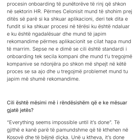
procesin onboarding të punëtorëve të rinj që shkon
në sektorin HR. Përmes Celonisit mund të shohim prej
ditës së parë si ka shkuar aplikacioni, deri tek dita e
fundit si ka shkuar procesi në tërësi ku është ndaluar
e ku është ngadalësuar dhe mund të japim
rekomandime përmes aplikacionit se cilat hapa mund
të marrim. Sepse ne e dimë se cili është standardi i
onboarding tek secila kompani dhe mund t’u tregojmë
kompanive se ndonjëra po shkon më shpejt në këtë
proces se sa ajo dhe u tregojmë problemet mund tu
japim më shumë rekomandime.
Cili është mësimi më i rëndësishëm që e ke mësuar
gjatë jetës?
“Everything seems impossible until it’s done”. Të
gjithë e kanë parë të pamundshme që të kthehen në
Kosovë dhe të bëjnë diçka. Unë u ktheva, it’s done