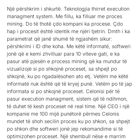
Një përshkrim i shkurtë. Teknologjia thirret execution
managment system. Me fillu, ka filluar me proces
mining. Do të thotë çdo kompani ka procese. Çdo
hap i procesit është identik me njëri tjetrin. Dmth i ka
parametrat që janë shumë të ngjashëm sikur:
përshkrimi i ID dhe koha. Me këtë informatë, softweri
jonë që e kemi zhvilluar para 10 viteve gati, e ka
pasur atë pjesën e process mining që ka mundur të
vizualizojë si po shkojnë proceset, sa shpejt po
shkojnë, ku po ngadalësohen ato etj. Vetëm me këtë
informatë nuk është që të kryej punë. Vetëm po të jap
informata si po shkojnë proceset. Celonisi për të
pasur execution managment, sistem që të ndihmon,
të duhet të kesh proceset në real time. Një CEO i një
kompanie me 100 mijë punëtorë përmes Celonis
mundet të shoh secilin proces ku po shkon, sa shpejt
po shkon dhe softweri jonë jep rekomandime si të
optimizohen proceset. Një shembull nëse e marrim