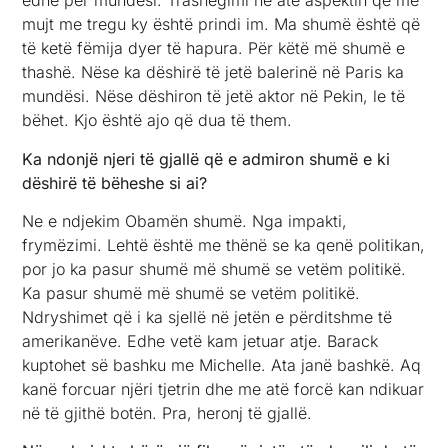
edhe për mundësi. Trashëgimi në atë aspektin që me
mujt me tregu ky është prindi im. Ma shumë është që
të ketë fëmija dyer të hapura. Për këtë më shumë e
thashë. Nëse ka dëshirë të jetë balerinë në Paris ka
mundësi. Nëse dëshiron të jetë aktor në Pekin, le të
bëhet. Kjo është ajo që dua të them.
Ka ndonjë njeri të gjallë që e admiron shumë e ki
dëshirë të bëheshe si ai?
Ne e ndjekim Obamën shumë. Nga impakti,
frymëzimi. Lehtë është me thënë se ka qenë politikan,
por jo ka pasur shumë më shumë se vetëm politikë.
Ka pasur shumë më shumë se vetëm politikë.
Ndryshimet që i ka sjellë në jetën e përditshme të
amerikanëve. Edhe vetë kam jetuar atje. Barack
kuptohet së bashku me Michelle. Ata janë bashkë. Aq
kanë forcuar njëri tjetrin dhe me atë forcë kan ndikuar
në të gjithë botën. Pra, heronj të gjallë.