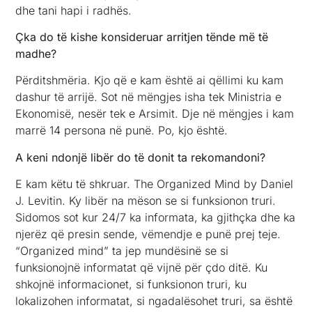
dhe tani hapi i radhës.
Çka do të kishe konsideruar arritjen tënde më të
madhe?
Përditshmëria. Kjo që e kam është ai qëllimi ku kam
dashur të arrijë. Sot në mëngjes isha tek Ministria e
Ekonomisë, nesër tek e Arsimit. Dje në mëngjes i kam
marrë 14 persona në punë. Po, kjo është.
A keni ndonjë libër do të donit ta rekomandoni?
E kam këtu të shkruar. The Organized Mind by Daniel
J. Levitin. Ky libër na mëson se si funksionon truri.
Sidomos sot kur 24/7 ka informata, ka gjithçka dhe ka
njerëz që presin sende, vëmendje e punë prej teje.
“Organized mind” ta jep mundësinë se si
funksionojnë informatat që vijnë për çdo ditë. Ku
shkojnë informacionet, si funksionon truri, ku
lokalizohen informatat, si ngadalësohet truri, sa është