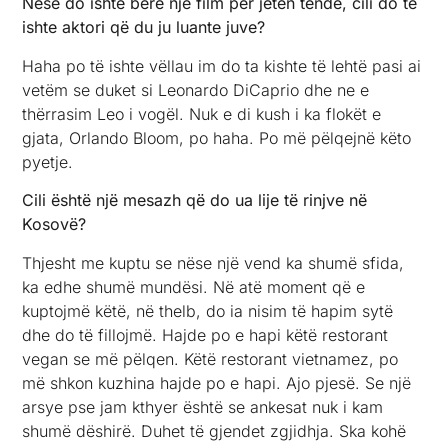
Nëse do ishte bërë një film për jetën tënde, cili do të
ishte aktori që du ju luante juve?
Haha po të ishte vëllau im do ta kishte të lehtë pasi ai
vetëm se duket si Leonardo DiCaprio dhe ne e
thërrasim Leo i vogël. Nuk e di kush i ka flokët e
gjata, Orlando Bloom, po haha. Po më pëlqejnë këto
pyetje.
Cili është një mesazh që do ua lije të rinjve në
Kosovë?
Thjesht me kuptu se nëse një vend ka shumë sfida,
ka edhe shumë mundësi. Në atë moment që e
kuptojmë këtë, në thelb, do ia nisim të hapim sytë
dhe do të fillojmë. Hajde po e hapi këtë restorant
vegan se më pëlqen. Këtë restorant vietnamez, po
më shkon kuzhina hajde po e hapi. Ajo pjesë. Se një
arsye pse jam kthyer është se ankesat nuk i kam
shumë dëshirë. Duhet të gjendet zgjidhja. Ska kohë