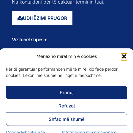
Na kontaktoni për të caktuar terminin tuaj.
UDHËZIMI RRUGOR
Vizitohet shpesh:
Faqja kryesore
Menaxho miratimin e cookies
Rreth nesh
Për të garantuar performancën më të mirë, kjo faqe përdor
Evente
cookies. Lexoni më shumë në linqet e mëposhtme:
Anëtarët
Newsletter
Pranoj
Refuzoj
NA NDIQNI NË
Shfaq më shumë
Cookies
Mbrojtja e të
Informacion mbi pronësinë e