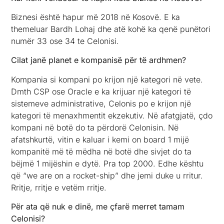
Biznesi është hapur më 2018 në Kosovë. E ka
themeluar Bardh Lohaj dhe atë kohë ka qenë punëtori
numër 33 ose 34 te Celonisi.
Cilat janë planet e kompanisë për të ardhmen?
Kompania si kompani po krijon një kategori në vete.
Dmth CSP ose Oracle e ka krijuar një kategori të
sistemeve administrative, Celonis po e krijon një
kategori të menaxhmentit ekzekutiv. Në afatgjatë, çdo
kompani në botë do ta përdorë Celonisin. Në
afatshkurtë, vitin e kaluar i kemi on board 1 mijë
kompanitë më të mëdha në botë dhe sivjet do ta
bëjmë 1 mijëshin e dytë. Pra top 2000. Edhe kështu
që “we are on a rocket-ship” dhe jemi duke u rritur.
Rritje, rritje e vetëm rritje.
Për ata që nuk e dinë, me çfarë merret tamam
Celonisi?