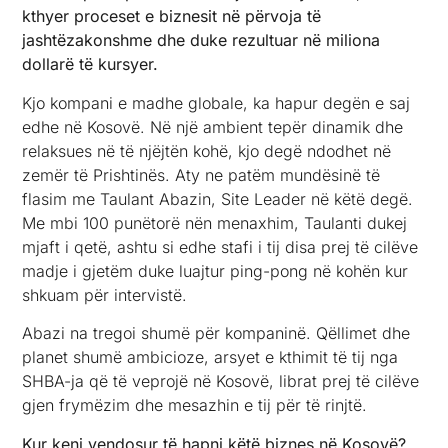
kthyer proceset e biznesit në përvoja të
jashtëzakonshme dhe duke rezultuar në miliona
dollarë të kursyer.
Kjo kompani e madhe globale, ka hapur degën e saj
edhe në Kosovë. Në një ambient tepër dinamik dhe
relaksues në të njëjtën kohë, kjo degë ndodhet në
zemër të Prishtinës. Aty ne patëm mundësinë të
flasim me Taulant Abazin, Site Leader në këtë degë.
Me mbi 100 punëtorë nën menaxhim, Taulanti dukej
mjaft i qetë, ashtu si edhe stafi i tij disa prej të cilëve
madje i gjetëm duke luajtur ping-pong në kohën kur
shkuam për intervistë.
Abazi na tregoi shumë për kompaninë. Qëllimet dhe
planet shumë ambicioze, arsyet e kthimit të tij nga
SHBA-ja që të veprojë në Kosovë, librat prej të cilëve
gjen frymëzim dhe mesazhin e tij për të rinjtë.
Kur keni vendosur të hapni këtë biznes në Kosovë?