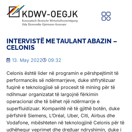
INTERVISTË ME TAULANT ABAZIN –
CELONIS
13. May 2022
09:32
Celonis është lider në programin e përshpejtimit të
performancës së ndërmarrjeve, duke shfrytëzuar
fuqinë e teknologjisë së procesit të mining për të
ndihmuar organizatat të largojnë fërkimin
operacional dhe të bëhet një ndërmarrje e
superfluidizuar. Kompanitë në të gjithë botën, duke
përfshirë Siemens, L’Oréal, Uber, Citi, Airbus dhe
Vodafone, mbështeten në teknologjinë Celonis për të
udhëhequr veprimet dhe drejtuar ndryshimin, duke i