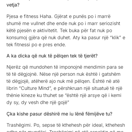
vetja?
Pjesa e fitness Haha. Gjërat e punës po i marrë
shumë me vullnet dhe ende nuk po i marr seriozisht
këtë pjesën e aktivitetit. Tek buka për fat nuk po
konsumoj gjëra që nuk duhet. Aty ka pasur një “klik” e
tek fitnessi po e pres ende.
A ka dicka që nuk të pëlqen tek të tjerët?
Njerëz që mundohen të imponojnë mendimin para se
të të dëgjojnë. Nëse një person nuk është i gatshëm
të dëgjojë, atëherë ajo nuk më pëlqen. Është në atë
librin “Culture Mind”, e përshkruan një situatuë të një
thënie kineze ku thuhet se “është një arsye që i kemi
dy sy, dy vesh dhe një gojë”
Çka kishe pasur dëshirë me iu lënë fëmijëve tu?
Trashëgimi. Po, sepse të kthehesh për ideal, kthehesh