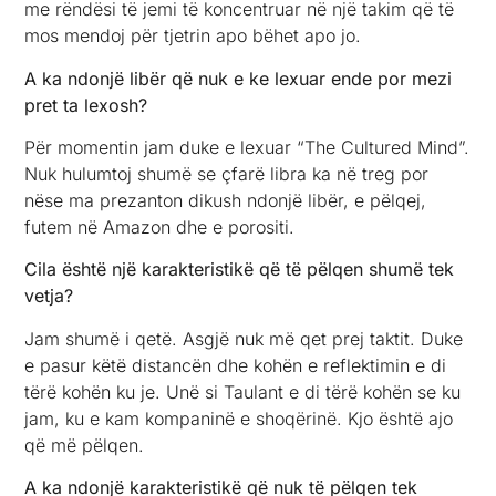
me rëndësi të jemi të koncentruar në një takim që të
mos mendoj për tjetrin apo bëhet apo jo.
A ka ndonjë libër që nuk e ke lexuar ende por mezi
pret ta lexosh?
Për momentin jam duke e lexuar “The Cultured Mind”.
Nuk hulumtoj shumë se çfarë libra ka në treg por
nëse ma prezanton dikush ndonjë libër, e pëlqej,
futem në Amazon dhe e porositi.
Cila është një karakteristikë që të pëlqen shumë tek
vetja?
Jam shumë i qetë. Asgjë nuk më qet prej taktit. Duke
e pasur këtë distancën dhe kohën e reflektimin e di
tërë kohën ku je. Unë si Taulant e di tërë kohën se ku
jam, ku e kam kompaninë e shoqërinë. Kjo është ajo
që më pëlqen.
A ka ndonjë karakteristikë që nuk të pëlqen tek