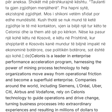
për aneksa. Shokët më përshkurajnë kështu. “Taulanti
ta gjen zgjidhjen menjëherë”. Pra hapni sytë,
ekzistojnë zgjidhjet. Mos i shikoni vetëm sfidat por
edhe mundësitë. Kush thotë se nuk mund të ketë
zgjidhje le të më kontakton, vjen ia bëjë një tur këto te
Celonisi dhe ia them atë që po kërkon. Nëse ka pasur
një kohë këtu në Kosovë, e këtu në Prishtinë, kur
shqiptarët e Kosovës kanë mundur të bëjnë impakt në
ekonominë botërore, ose politikën botërore, sot është
ajo kohë.[:de]
Celonis is a leader in enterprise
performance acceleration program, harnessing the
power of mining process technology to help
organizations move away from operational friction
and become a superfluid enterprise. Companies
around the world, including Siemens, L’Oréal, Uber,
Citi, Airbus and Vodafone, rely on Celonis
technology to guide operations and drive change,
turning business processes into extraordinary
experiences and resulting in millions of dollars to