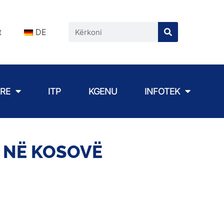
t
DE
ARE
ITP
KGENU
INFOTEK
 NË KOSOVË