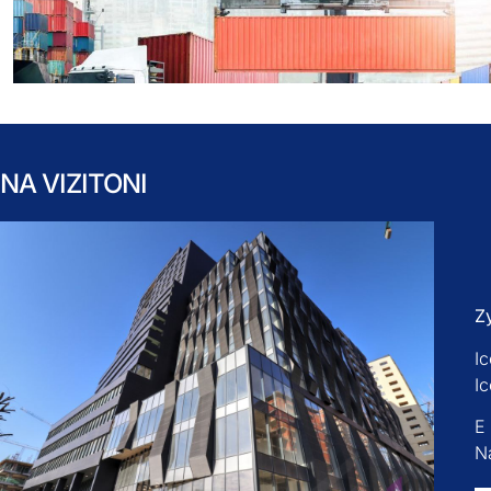
NA VIZITONI
Z
Ic
I
E
Na