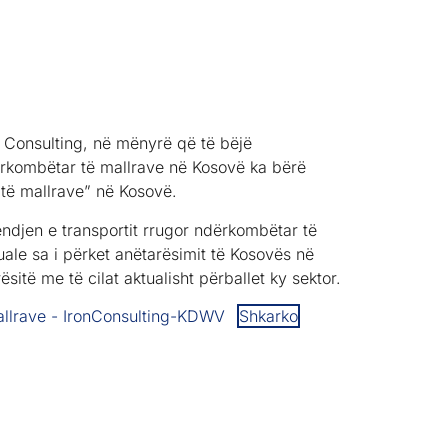
Consulting, në mënyrë që të bëjë
ndërkombëtar të mallrave në Kosovë ka bërë
 të mallrave” në Kosovë.
ndjen e transportit rrugor ndërkombëtar të
ale sa i përket anëtarësimit të Kosovës në
itë me të cilat aktualisht përballet ky sektor.
mallrave - IronConsulting-KDWV
Shkarko