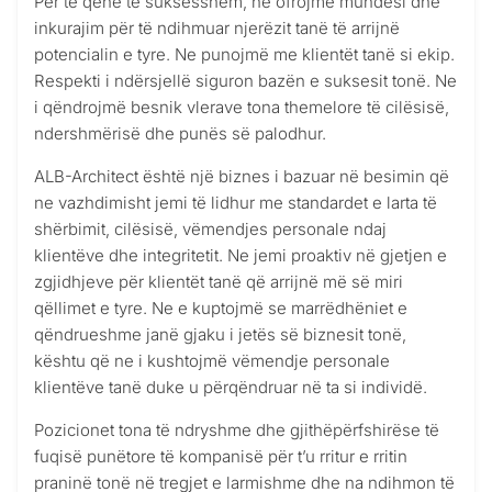
Për të qenë të suksesshëm, ne ofrojmë mundësi dhe
inkurajim për të ndihmuar njerëzit tanë të arrijnë
potencialin e tyre. Ne punojmë me klientët tanë si ekip.
Respekti i ndërsjellë siguron bazën e suksesit tonë. Ne
i qëndrojmë besnik vlerave tona themelore të cilësisë,
ndershmërisë dhe punës së palodhur.
ALB-Architect është një biznes i bazuar në besimin që
ne vazhdimisht jemi të lidhur me standardet e larta të
shërbimit, cilësisë, vëmendjes personale ndaj
klientëve dhe integritetit. Ne jemi proaktiv në gjetjen e
zgjidhjeve për klientët tanë që arrijnë më së miri
qëllimet e tyre. Ne e kuptojmë se marrëdhëniet e
qëndrueshme janë gjaku i jetës së biznesit tonë,
kështu që ne i kushtojmë vëmendje personale
klientëve tanë duke u përqëndruar në ta si individë.
Pozicionet tona të ndryshme dhe gjithëpërfshirëse të
fuqisë punëtore të kompanisë për t’u rritur e rritin
praninë tonë në tregjet e larmishme dhe na ndihmon të