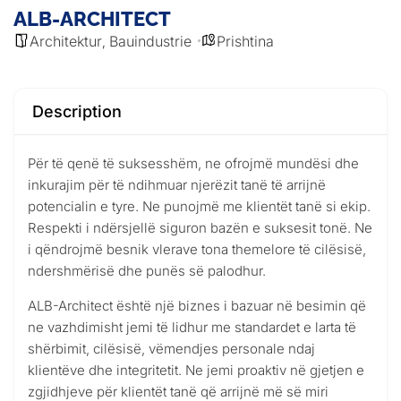
ALB-ARCHITECT
Architektur
Bauindustrie
Prishtina
,
Description
Për të qenë të suksesshëm, ne ofrojmë mundësi dhe
inkurajim për të ndihmuar njerëzit tanë të arrijnë
potencialin e tyre. Ne punojmë me klientët tanë si ekip.
Respekti i ndërsjellë siguron bazën e suksesit tonë. Ne
i qëndrojmë besnik vlerave tona themelore të cilësisë,
ndershmërisë dhe punës së palodhur.
ALB-Architect është një biznes i bazuar në besimin që
ne vazhdimisht jemi të lidhur me standardet e larta të
shërbimit, cilësisë, vëmendjes personale ndaj
klientëve dhe integritetit. Ne jemi proaktiv në gjetjen e
zgjidhjeve për klientët tanë që arrijnë më së miri