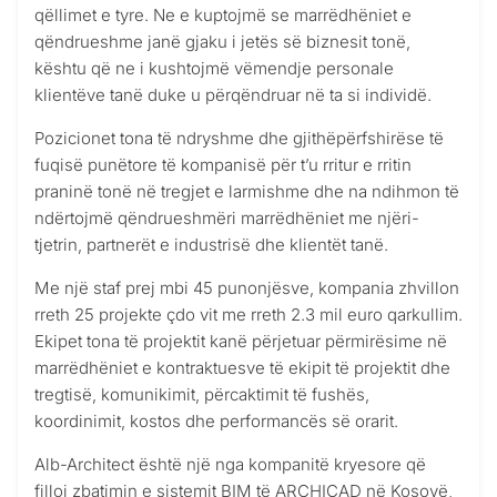
qëllimet e tyre. Ne e kuptojmë se marrëdhëniet e
qëndrueshme janë gjaku i jetës së biznesit tonë,
kështu që ne i kushtojmë vëmendje personale
klientëve tanë duke u përqëndruar në ta si individë.
Pozicionet tona të ndryshme dhe gjithëpërfshirëse të
fuqisë punëtore të kompanisë për t’u rritur e rritin
praninë tonë në tregjet e larmishme dhe na ndihmon të
ndërtojmë qëndrueshmëri marrëdhëniet me njëri-
tjetrin, partnerët e industrisë dhe klientët tanë.
Me një staf prej mbi 45 punonjësve, kompania zhvillon
rreth 25 projekte çdo vit me rreth 2.3 mil euro qarkullim.
Ekipet tona të projektit kanë përjetuar përmirësime në
marrëdhëniet e kontraktuesve të ekipit të projektit dhe
tregtisë, komunikimit, përcaktimit të fushës,
koordinimit, kostos dhe performancës së orarit.
Alb-Architect është një nga kompanitë kryesore që
filloi zbatimin e sistemit BIM të ARCHICAD në Kosovë,