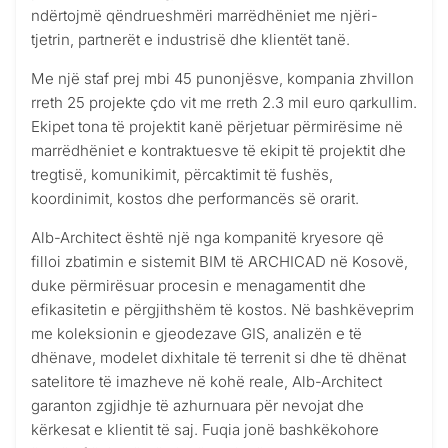
ndërtojmë qëndrueshmëri marrëdhëniet me njëri-
tjetrin, partnerët e industrisë dhe klientët tanë.
Me një staf prej mbi 45 punonjësve, kompania zhvillon
rreth 25 projekte çdo vit me rreth 2.3 mil euro qarkullim.
Ekipet tona të projektit kanë përjetuar përmirësime në
marrëdhëniet e kontraktuesve të ekipit të projektit dhe
tregtisë, komunikimit, përcaktimit të fushës,
koordinimit, kostos dhe performancës së orarit.
Alb-Architect është një nga kompanitë kryesore që
filloi zbatimin e sistemit BIM të ARCHICAD në Kosovë,
duke përmirësuar procesin e menagamentit dhe
efikasitetin e përgjithshëm të kostos. Në bashkëveprim
me koleksionin e gjeodezave GIS, analizën e të
dhënave, modelet dixhitale të terrenit si dhe të dhënat
satelitore të imazheve në kohë reale, Alb-Architect
garanton zgjidhje të azhurnuara për nevojat dhe
kërkesat e klientit të saj. Fuqia jonë bashkëkohore