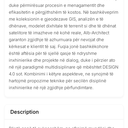
duke përmirësuar procesin e menagamentit dhe
efikasitetin e përgjithshëm të kostos. Në bashkëveprim
me koleksionin e gjeodezave GIS, analizën e të
dhënave, modelet dixhitale të terrenit si dhe të dhënat
satelitore të imazheve në kohë reale, Alb-Architect
garanton zgjidhje të azhurnuara për nevojat dhe
kërkesat e klientit të saj. Fuqia jonë bashkëkohore
është aftësia për të sjellë qasje të ndryshme
inxhinierike dhe projekte në dialog, duke i përzier ato
në një paradigmë multidisiplinare që mbështet DESIGN
4.0 sot. Kombinimi i këtyre aspekteve, ne synojmë të
hartojmë propozime teknike për secilën disiplinë
inxhinierike në një zgjidhje përfundimtare.
Description