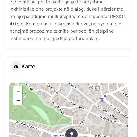
është aftësia për të sjellë qasje të ndryshme
inxhinierike dhe projekte në dialog, duke i përzier ato
në një paradigmë multidisiplinare që mbështet DESIGN
4.0 sot. Kombinimi i këtyre aspekteve, ne synojmë të
hartojmë propozime teknike për secilën disiplinë
inxhinierike në një zgjidhje përfundimtare.
Karte
+
−