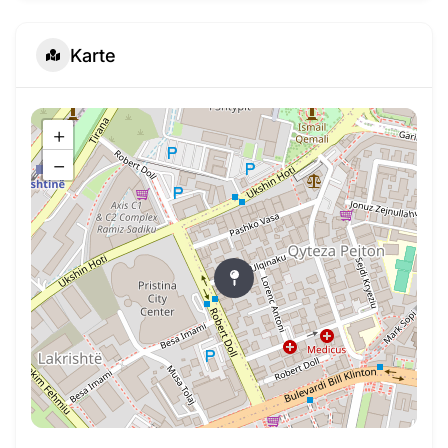
Karte
+
−