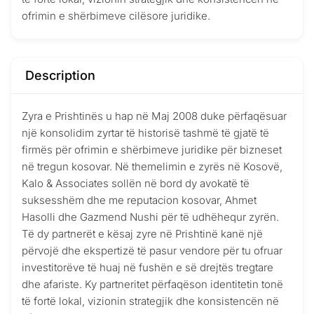
ofrimin e shërbimeve cilësore juridike.
Description
Zyra e Prishtinës u hap në Maj 2008 duke përfaqësuar
një konsolidim zyrtar të historisë tashmë të gjatë të
firmës për ofrimin e shërbimeve juridike për bizneset
në tregun kosovar. Në themelimin e zyrës në Kosovë,
Kalo & Associates sollën në bord dy avokatë të
suksesshëm dhe me reputacion kosovar, Ahmet
Hasolli dhe Gazmend Nushi për të udhëhequr zyrën.
Të dy partnerët e kësaj zyre në Prishtinë kanë një
përvojë dhe ekspertizë të pasur vendore për tu ofruar
investitorëve të huaj në fushën e së drejtës tregtare
dhe afariste. Ky partneritet përfaqëson identitetin tonë
të fortë lokal, vizionin strategjik dhe konsistencën në