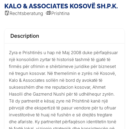
KALO & ASSOCIATES KOSOVË SH.P.K.
Rechtsberatung
Prishtina
Description
Zyra e Prishtinës u hap në Maj 2008 duke përfaqësuar
një konsolidim zyrtar të historisë tashmë të gjatë të
firmës për ofrimin e shërbimeve juridike për bizneset
në tregun kosovar. Në themelimin e zyrës në Kosovë,
Kalo & Associates sollën në bord dy avokatë të
suksesshëm dhe me reputacion kosovar, Ahmet
Hasolli dhe Gazmend Nushi për të udhëhequr zyrën.
Të dy partnerët e kësaj zyre në Prishtinë kanë një
përvojë dhe ekspertizë të pasur vendore për tu ofruar
investitorëve të huaj në fushën e së drejtës tregtare
dhe afariste. Ky partneritet përfaqëson identitetin tonë
të fortë lokal, vizionin strategjik dhe konsistencën në