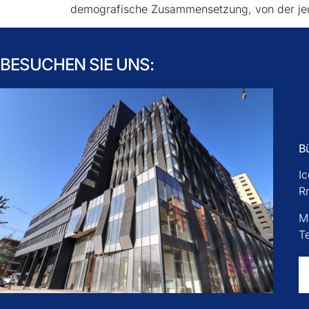
demografische Zusammensetzung, von der je
BESUCHEN SIE UNS:
B
I
R
M
T