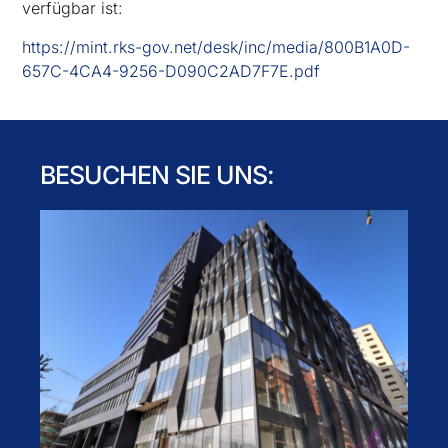
verfügbar ist:
https://mint.rks-gov.net/desk/inc/media/800B1A0D-
657C-4CA4-9256-D090C2AD7F7E.pdf
BESUCHEN SIE UNS: