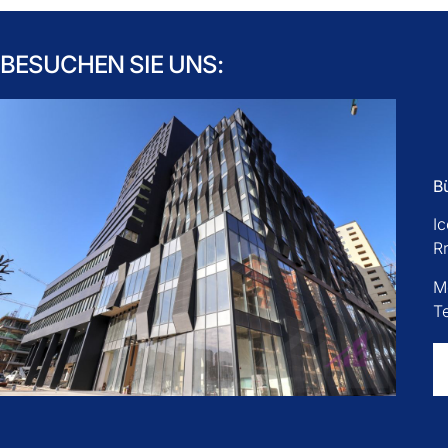
BESUCHEN SIE UNS:
B
I
Rr
M
T