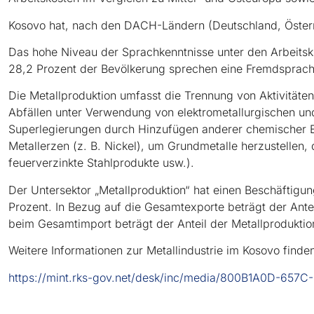
Kosovo hat, nach den DACH-Ländern (Deutschland, Österr
Das hohe Niveau der Sprachkenntnisse unter den Arbeitsk
28,2 Prozent der Bevölkerung sprechen eine Fremdsprach
Die Metallproduktion umfasst die Trennung von Aktivität
Abfällen unter Verwendung von elektrometallurgischen un
Superlegierungen durch Hinzufügen anderer chemischer E
Metallerzen (z. B. Nickel), um Grundmetalle herzustellen, 
feuerverzinkte Stahlprodukte usw.).
Der Untersektor „Metallproduktion“ hat einen Beschäftigun
Prozent. In Bezug auf die Gesamtexporte beträgt der Antei
beim Gesamtimport beträgt der Anteil der Metallproduktio
Weitere Informationen zur Metallindustrie im Kosovo finden
https://mint.rks-gov.net/desk/inc/media/800B1A0D-6