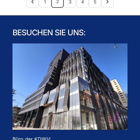
2
1
3
4
5
BESUCHEN SIE UNS:
Büro der KDWV: