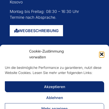
Kosovo
Montag bis Freitag: 08:30 – 16:30 Uhr
Termine nach Absprache.
WEGBESCHREIBUNG
Startseite
Cookie-Zustimmung
Über uns
verwalten
Events
Um die bestmögliche Performance zu garantieren, nutzt diese
Mitglieder
Website Cookies. Lesen Sie mehr unter folgenden Links:
Newsletter
Akzeptieren
VERFOLGEN SIE UNS
Ablehnen
Mehr anzeigen