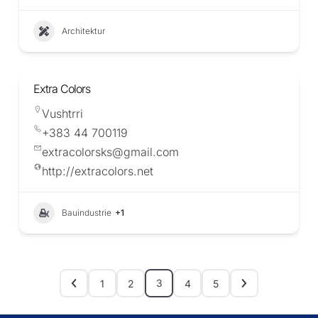
Architektur
Extra Colors
Vushtrri
+383 44 700119
extracolorsks@gmail.com
http://extracolors.net
Bauindustrie
+1
3
1
2
4
5