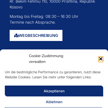
Rr. Bekim Fehmiu 110, 10000 Prishtina, Republik
Kosovo
Montag bis Freitag: 08:30 – 16:30 Uhr
Termine nach Absprache.
WEGBESCHREIBUNG
Startseite
Cookie-Zustimmung
Über uns
verwalten
Events
Um die bestmögliche Performance zu garantieren, nutzt diese
Mitglieder
Website Cookies. Lesen Sie mehr unter folgenden Links:
Newsletter
Akzeptieren
VERFOLGEN SIE UNS
Ablehnen