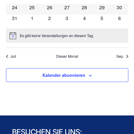
0 Veranstaltungen
0 Veranstaltungen
0 Veranstaltungen
0 Veranstaltungen
0 Veranstaltungen
0 Veranstaltung
0 Veran
24
25
26
27
28
29
30
0 Veranstaltungen
0 Veranstaltungen
0 Veranstaltungen
0 Veranstaltungen
0 Veranstaltungen
0 Veranstaltun
0 Veran
31
1
2
3
4
5
6
Es gibt keine Veranstaltungen an diesem Tag.
Hinweis
Juli
Dieser Monat
Sep.
Kalender abonnieren
BESUCHEN SIE UNS: