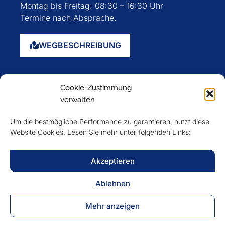
Montag bis Freitag: 08:30 – 16:30 Uhr
Termine nach Absprache.
WEGBESCHREIBUNG
Startseite
Cookie-Zustimmung
Über uns
verwalten
Events
Um die bestmögliche Performance zu garantieren, nutzt diese
Mitglieder
Website Cookies. Lesen Sie mehr unter folgenden Links:
Newsletter
Akzeptieren
VERFOLGEN SIE UNS
Ablehnen
Mehr anzeigen