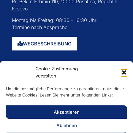
Rr. Bekim Fehmiu 110, 10000 Prishtina, Republik
Kosovo
Montag bis Freitag: 08:30 – 16:30 Uhr
Termine nach Absprache.
WEGBESCHREIBUNG
Startseite
Cookie-Zustimmung
Über uns
verwalten
Events
Um die bestmögliche Performance zu garantieren, nutzt diese
Mitglieder
Website Cookies. Lesen Sie mehr unter folgenden Links:
Newsletter
Akzeptieren
VERFOLGEN SIE UNS
Ablehnen