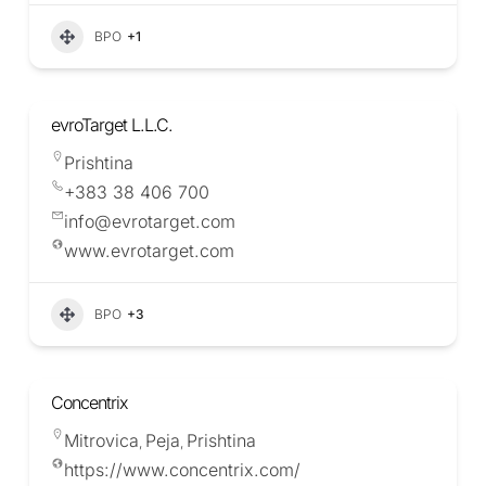
BPO
+1
evroTarget L.L.C.
Prishtina
+383 38 406 700
info@evrotarget.com
www.evrotarget.com
BPO
+3
Concentrix
Mitrovica
Peja
Prishtina
,
,
https://www.concentrix.com/