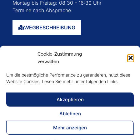
Montag bis Freitag: 08:30 – 16:30 Uhr
Termine nach Absprache.
WEGBESCHREIBUNG
Startseite
Cookie-Zustimmung
Über uns
verwalten
Events
Um die bestmögliche Performance zu garantieren, nutzt diese
Mitglieder
Website Cookies. Lesen Sie mehr unter folgenden Links:
Newsletter
Akzeptieren
VERFOLGEN SIE UNS
Ablehnen
Mehr anzeigen