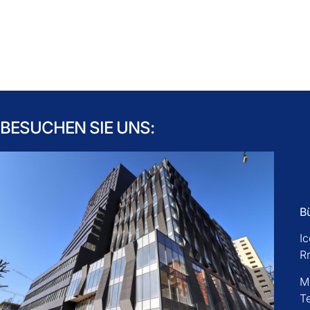
BESUCHEN SIE UNS:
B
I
R
M
T