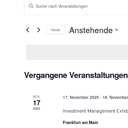
Veranstaltungen
Bitte
Schlüsselwort
Suche
eingeben.
und
Suche
nach
Ansichten,
Veranstaltungen
Anstehende
Schlüsselwort.
Heute
Navigation
Datum
wählen.
Vergangene Veranstaltungen
NOV.
17. November 2025
-
18. November
17
2025
Investment Management Exhib
Frankfurt am Main