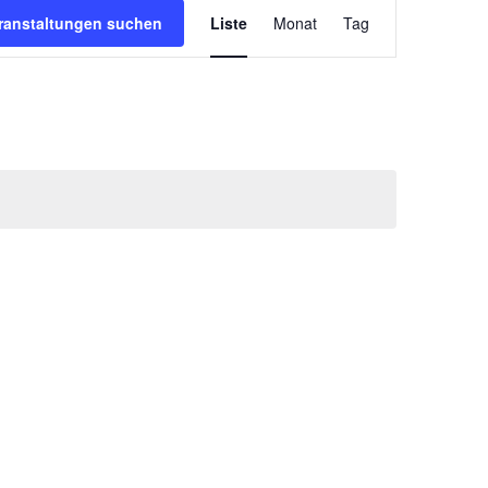
Veranstaltun
ranstaltungen suchen
Liste
Monat
Tag
Ansichten-
Navigation