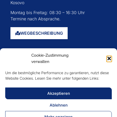
Kosovo
Montag bis Freitag: 08:30 – 16:30 Uhr
Termine nach Absprache.
WEGBESCHREIBUNG
Startseite
Cookie-Zustimmung
Über uns
verwalten
Events
Um die bestmögliche Performance zu garantieren, nutzt diese
Mitglieder
Website Cookies. Lesen Sie mehr unter folgenden Links:
Newsletter
Akzeptieren
VERFOLGEN SIE UNS
Ablehnen
Mehr anzeigen