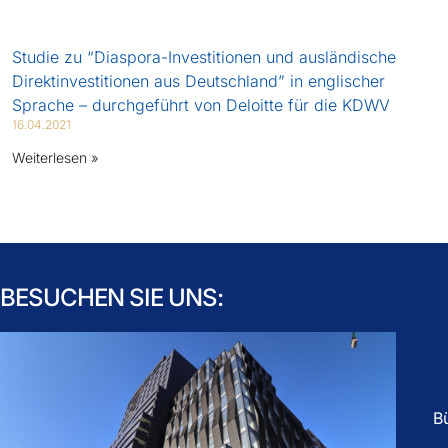
Studie zu “Diaspora-Investitionen und ausländische
Direktinvestitionen aus Deutschland” in englischer
Sprache – durchgeführt von Deloitte für die KDWV
16.04.2021
Weiterlesen »
BESUCHEN SIE UNS:
B