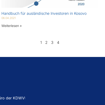
Handbuch für ausländische Investoren in Kosovo
06.04.2021
Weiterlesen »
1
2
3
4
üro der KDWV: