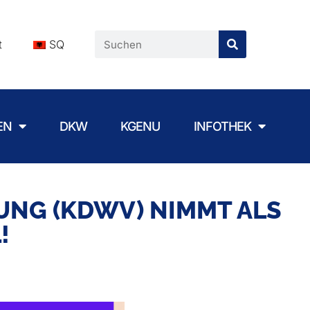
t
SQ
EN
DKW
KGENU
INFOTHEK
NG (KDWV) NIMMT ALS
!