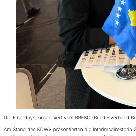
Die Fiberdays, organisiert vom BREKO (Bundesverband Brei
Am Stand des KDWV präsentierten die Interimsdirektorin G