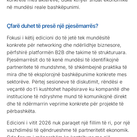
në mundësi reale bashkëpunimi.
Çfarë duhet të presë një pjesëmarrës?
Fokusi i këtij edicioni do të jetë tek mundësitë
konkrete për networking dhe ndërlidhje biznesore,
përfshirë platformën B2B dhe takime të strukturuara.
Pjesëmarrësit do të kenë mundësi të identifikojnë
partneritete të mundshme, të shkëmbejnë praktika të
mira dhe të eksplorojnë bashkëpunime konkrete mes
sektorëve. Përtej sesioneve të diskutimit, rëndësi e
veçantë do t’i kushtohet hapësirave ku kompanitë dhe
institucione të ndryshme mund të komunikojnë direkt
dhe të ndërmarrin veprime konkrete për projekte të
përbashkëta.
Edicioni i vitit 2026 nuk paraqet një fillim të ri, por një
vazhdimësi të qëndrueshme të partneritetit ekonomik.