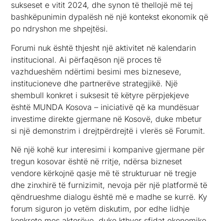
sukseset e vitit 2024, dhe synon të thellojë më tej
bashkëpunimin dypalësh në një kontekst ekonomik që
po ndryshon me shpejtësi.
Forumi nuk është thjesht një aktivitet në kalendarin
institucional. Ai përfaqëson një proces të
vazhdueshëm ndërtimi besimi mes bizneseve,
institucioneve dhe partnerëve strategjikë. Një
shembull konkret i suksesit të këtyre përpjekjeve
është MUNDA Kosova – iniciativë që ka mundësuar
investime direkte gjermane në Kosovë, duke mbetur
si një demonstrim i drejtpërdrejtë i vlerës së Forumit.
Në një kohë kur interesimi i kompanive gjermane për
tregun kosovar është në rritje, ndërsa bizneset
vendore kërkojnë qasje më të strukturuar në tregje
dhe zinxhirë të furnizimit, nevoja për një platformë të
qëndrueshme dialogu është më e madhe se kurrë. Ky
forum siguron jo vetëm diskutim, por edhe lidhje
konkrete mes akterëve, duke kthyer sfidat ekonomike