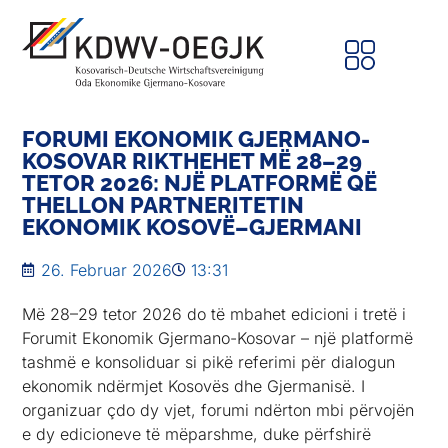
FORUMI EKONOMIK GJERMANO-
KOSOVAR RIKTHEHET MË 28–29
TETOR 2026: NJË PLATFORMË QË
THELLON PARTNERITETIN
EKONOMIK KOSOVË–GJERMANI
26. Februar 2026
13:31
Më 28–29 tetor 2026 do të mbahet edicioni i tretë i
Forumit Ekonomik Gjermano-Kosovar – një platformë
tashmë e konsoliduar si pikë referimi për dialogun
ekonomik ndërmjet Kosovës dhe Gjermanisë. I
organizuar çdo dy vjet, forumi ndërton mbi përvojën
e dy edicioneve të mëparshme, duke përfshirë