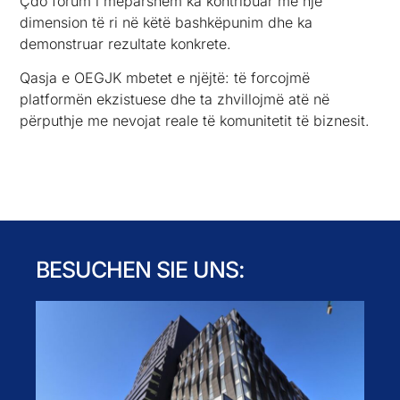
Çdo forum i mëparshëm ka kontribuar me një
dimension të ri në këtë bashkëpunim dhe ka
demonstruar rezultate konkrete.
Qasja e OEGJK mbetet e njëjtë: të forcojmë
platformën ekzistuese dhe ta zhvillojmë atë në
përputhje me nevojat reale të komunitetit të biznesit.
BESUCHEN SIE UNS: