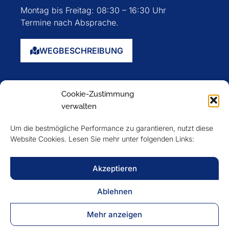
Montag bis Freitag: 08:30 – 16:30 Uhr
Termine nach Absprache.
WEGBESCHREIBUNG
Startseite
Cookie-Zustimmung
Über uns
verwalten
Events
Um die bestmögliche Performance zu garantieren, nutzt diese
Mitglieder
Website Cookies. Lesen Sie mehr unter folgenden Links:
Newsletter
Akzeptieren
VERFOLGEN SIE UNS
Ablehnen
Mehr anzeigen