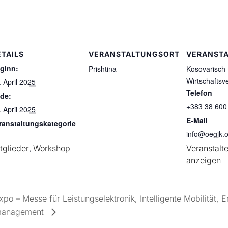
ETAILS
VERANSTALTUNGSORT
VERANSTA
ginn:
Prishtina
Kosovarisch
Wirtschaftsv
. April 2025
Telefon
de:
+383 38 600
. April 2025
E-Mail
ranstaltungskategorie
info@oegjk.
tglieder
,
Workshop
Veranstalt
anzeigen
po – Messe für Leistungselektronik, Intelligente Mobilität,
management