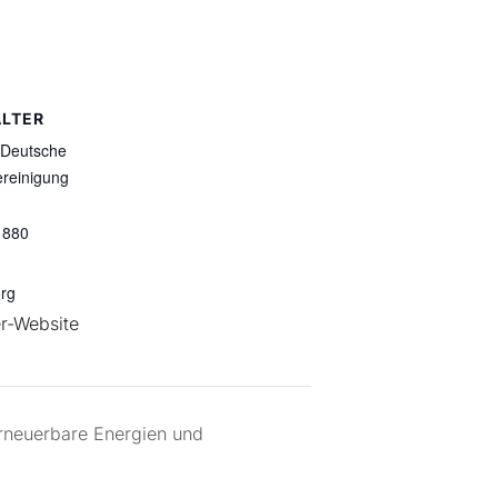
LTER
-Deutsche
ereinigung
 880
org
er-Website
 Erneuerbare Energien und