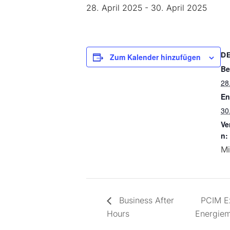
28. April 2025
-
30. April 2025
D
Zum Kalender hinzufügen
Be
28
En
30
Ve
n:
Mi
Business After
PCIM Ex
Hours
Energie