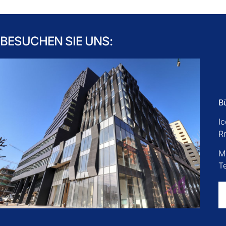
BESUCHEN SIE UNS:
B
I
R
M
T