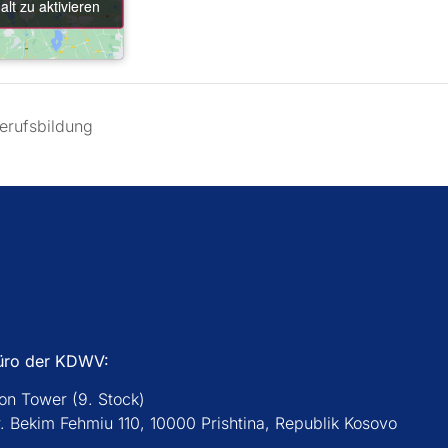
alt zu aktivieren
alt zu aktivieren
erufsbildung
üro der KDWV:
con Tower (9. Stock)
r. Bekim Fehmiu 110, 10000 Prishtina, Republik Kosovo