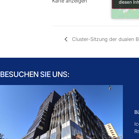
Karte anzeigen
diesen Inh
diesen Inh
Cluster-Sitzung der dualen B
BESUCHEN SIE UNS:
B
I
R