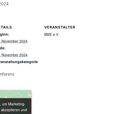
2024
ETAILS
VERANSTALTER
ginn:
BME e.V.
. November 2024
de:
. November 2024
ranstaltungskategorie
nferenz
r, um Marketing-
r, um Marketing-
 akzeptieren und
 akzeptieren und