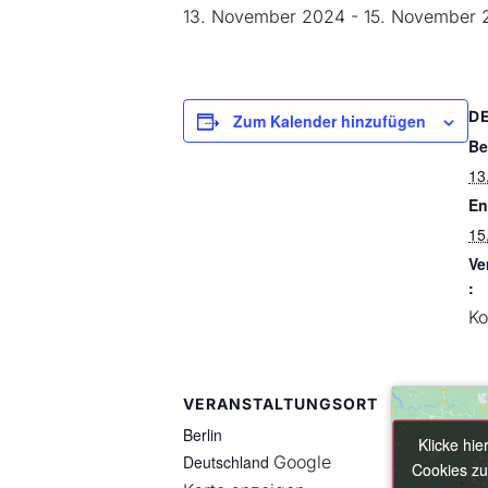
13. November 2024
-
15. November 
D
Zum Kalender hinzufügen
Be
13
En
15
Ve
:
Ko
VERANSTALTUNGSORT
Berlin
Klicke hie
Klicke hie
Deutschland
Google
Cookies zu
Cookies zu