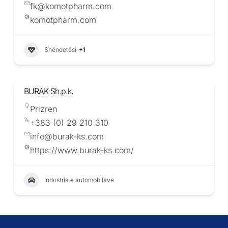
fk@komotpharm.com
komotpharm.com
Shëndetësi
+1
BURAK Sh.p.k.
Prizren
+383 (0) 29 210 310
info@burak-ks.com
https://www.burak-ks.com/
Industria e automobilave