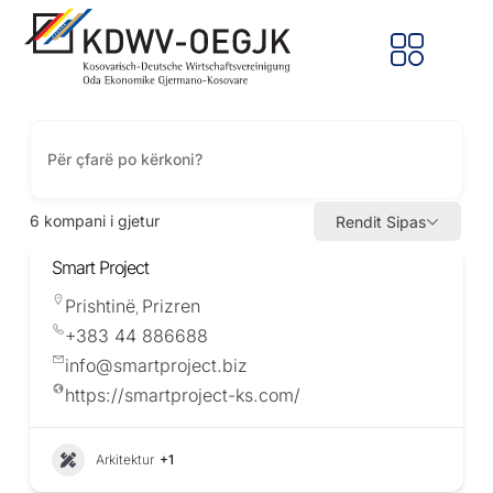
6
kompani i gjetur
Rendit Sipas
Smart Project
Prishtinë
Prizren
,
+383 44 886688
info@smartproject.biz
https://smartproject-ks.com/
Arkitektur
+1