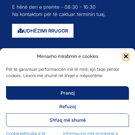
E hënë deri e premte - 08:30 - 16:30
Na kontaktoni për të caktuar terminin tuaj.
UDHËZIMI RRUGOR
Faqja kryesore
Menaxho miratimin e cookies
Rreth nesh
Për të garantuar performancën më të mirë, kjo faqe përdor
Evente
cookies. Lexoni më shumë në linqet e mëposhtme:
Anëtarët
Newsletter
Pranoj
Refuzoj
NA NDIQNI NË
Shfaq më shumë
Cookies
Mbrojtja e të
Informacion mbi pronësinë e