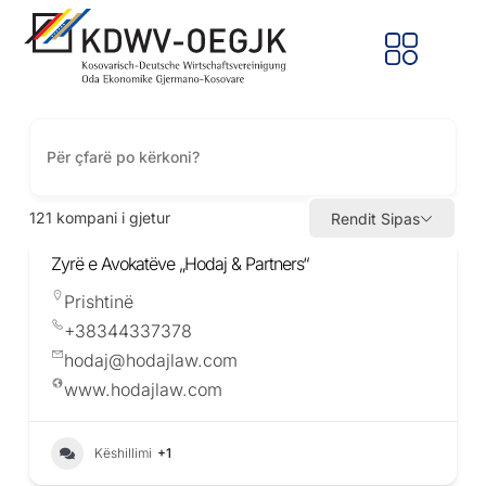
121
kompani i gjetur
Rendit Sipas
Zyrë e Avokatëve „Hodaj & Partners“
Prishtinë
+38344337378
hodaj@hodajlaw.com
www.hodajlaw.com
Këshillimi
+1