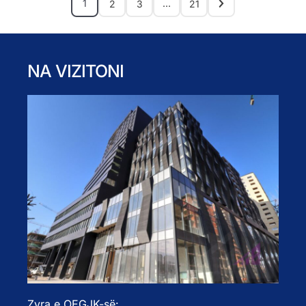
1
…
2
3
21
NA VIZITONI
Zyra e OEGJK-së: