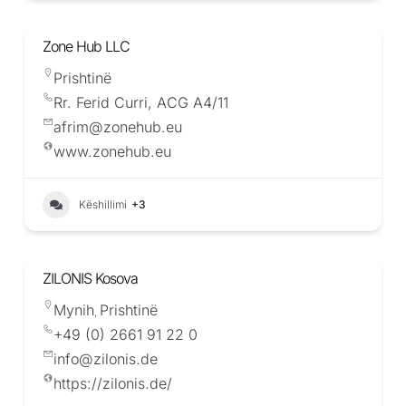
Zone Hub LLC
Prishtinë
Rr. Ferid Curri, ACG A4/11
afrim@zonehub.eu
www.zonehub.eu
Këshillimi
+3
ZILONIS Kosova
Mynih
Prishtinë
,
+49 (0) 2661 91 22 0
info@zilonis.de
https://zilonis.de/