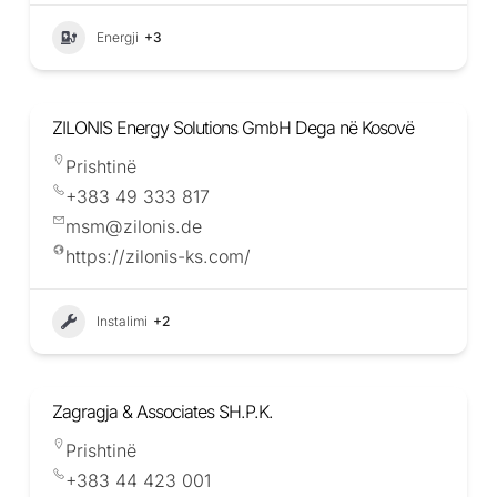
Energji
+3
ZILONIS Energy Solutions GmbH Dega në Kosovë
Prishtinë
+383 49 333 817
msm@zilonis.de
https://zilonis-ks.com/
Instalimi
+2
Zagragja & Associates SH.P.K.
Prishtinë
+383 44 423 001