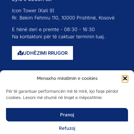
Icon Tower (Kati 9)
Rr. Bekim Fehmiu 110, 10000 Prishtinë, Kosovë
E hënë deri e premte - 08:30 - 16:30
Na kontaktoni për të caktuar terminin tuaj.
UDHËZIMI RRUGOR
Faqja kryesore
Menaxho miratimin e cookies
Rreth nesh
Për të garantuar performancën më të mirë, kjo faqe përdor
Evente
cookies. Lexoni më shumë në linqet e mëposhtme:
Anëtarët
Newsletter
Pranoj
Refuzoj
NA NDIQNI NË