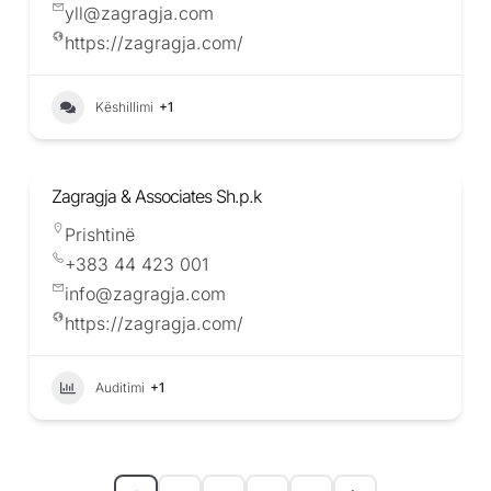
yll@zagragja.com
https://zagragja.com/
Këshillimi
+1
Zagragja & Associates Sh.p.k
Prishtinë
+383 44 423 001
info@zagragja.com
https://zagragja.com/
Auditimi
+1