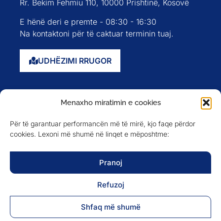
Rr. Bekim Fehmiu 110, 10000 Prishtinë, Kosovë
E hënë deri e premte - 08:30 - 16:30
Na kontaktoni për të caktuar terminin tuaj.
UDHËZIMI RRUGOR
Faqja kryesore
Menaxho miratimin e cookies
Rreth nesh
Për të garantuar performancën më të mirë, kjo faqe përdor
Evente
cookies. Lexoni më shumë në linqet e mëposhtme:
Anëtarët
Newsletter
Pranoj
Refuzoj
NA NDIQNI NË
Shfaq më shumë