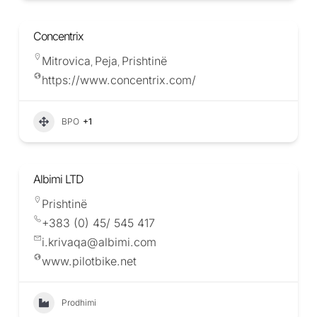
Concentrix
Mitrovica
Peja
Prishtinë
,
,
https://www.concentrix.com/
BPO
+1
Albimi LTD
Prishtinë
+383 (0) 45/ 545 417
i.krivaqa@albimi.com
www.pilotbike.net
Prodhimi