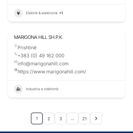
Elektrik & elektronik
+1
MARIGONA HILL SH.P.K.
Prishtinë
+383 (0) 49 162 000
info@marigonahill.com
https://www.marigonahill.com/
Industria e ndërtimit
1
…
2
3
21