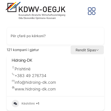
121
kompani i gjetur
Rendit Sipas
Hidroing-DK
Prishtinë
+383 49 276734
info@hidroing-dk.com
www.hidroing-dk.com
Këshillimi
+1