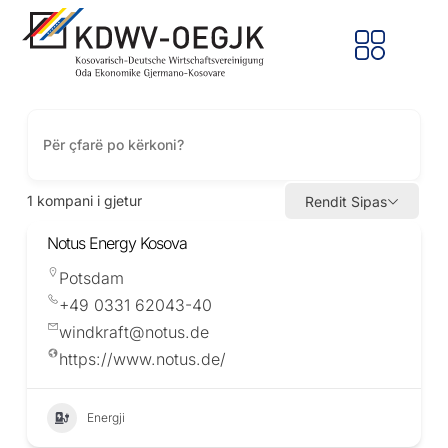
1
kompani i gjetur
Rendit Sipas
Notus Energy Kosova
Potsdam
+49 0331 62043-40
windkraft@notus.de
https://www.notus.de/
Energji