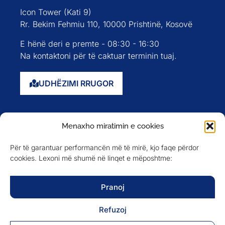
Icon Tower (Kati 9)
Rr. Bekim Fehmiu 110, 10000 Prishtinë, Kosovë
E hënë deri e premte - 08:30 - 16:30
Na kontaktoni për të caktuar terminin tuaj.
UDHËZIMI RRUGOR
Faqja kryesore
Menaxho miratimin e cookies
Rreth nesh
Për të garantuar performancën më të mirë, kjo faqe përdor
Evente
cookies. Lexoni më shumë në linqet e mëposhtme:
Anëtarët
Newsletter
Pranoj
Refuzoj
NA NDIQNI NË