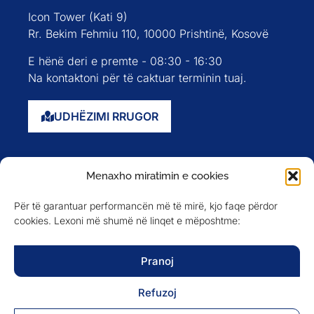
Icon Tower (Kati 9)
Rr. Bekim Fehmiu 110, 10000 Prishtinë, Kosovë
E hënë deri e premte - 08:30 - 16:30
Na kontaktoni për të caktuar terminin tuaj.
UDHËZIMI RRUGOR
Faqja kryesore
Menaxho miratimin e cookies
Rreth nesh
Për të garantuar performancën më të mirë, kjo faqe përdor
Evente
cookies. Lexoni më shumë në linqet e mëposhtme:
Anëtarët
Newsletter
Pranoj
Refuzoj
NA NDIQNI NË