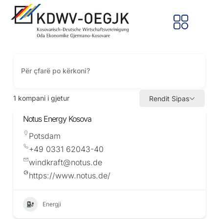
1
kompani i gjetur
Rendit Sipas
Notus Energy Kosova
Potsdam
+49 0331 62043-40
windkraft@notus.de
https://www.notus.de/
Energji