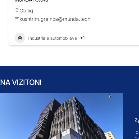
Obiliq
kushtrim.grainca@munda.tech
+1
Industria e automobilave
NA VIZITONI
Z
Ic