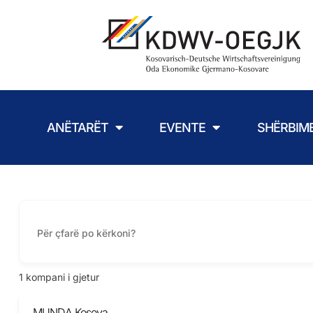
ANËTARËT
EVENTE
SHËRBIM
1
kompani i gjetur
MUNDA Kosova